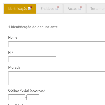
Identificação
Entidade
Factos
Testemu
1.
Identificação do denunciante
Nome
NIF
Morada
Código Postal (xxxx-xxx)
-